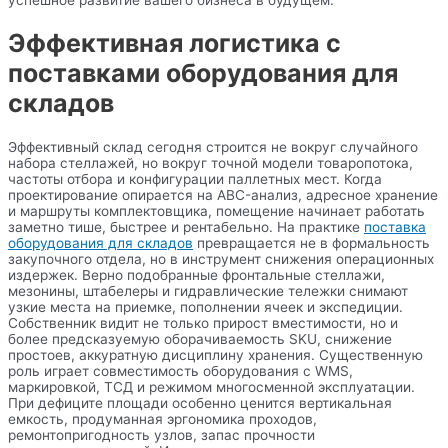
Эффективная логистика с
поставками оборудования для
складов
Эффективный склад сегодня строится не вокруг случайного
набора стеллажей, но вокруг точной модели товаропотока,
частоты отбора и конфигурации паллетных мест. Когда
проектирование опирается на ABC-анализ, адресное хранение
и маршруты комплектовщика, помещение начинает работать
заметно тише, быстрее и рентабельно. На практике
поставка
оборудования для складов
превращается не в формальность
закупочного отдела, но в инструмент снижения операционных
издержек. Верно подобранные фронтальные стеллажи,
мезонины, штабелеры и гидравлические тележки снимают
узкие места на приемке, пополнении ячеек и экспедиции.
Собственник видит не только прирост вместимости, но и
более предсказуемую оборачиваемость SKU, снижение
простоев, аккуратную дисциплину хранения. Существенную
роль играет совместимость оборудования с WMS,
маркировкой, ТСД и режимом многосменной эксплуатации.
При дефиците площади особенно ценится вертикальная
емкость, продуманная эргономика проходов,
ремонтопригодность узлов, запас прочности