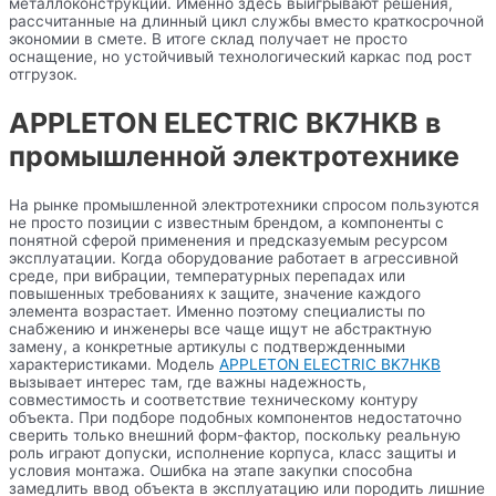
металлоконструкций. Именно здесь выигрывают решения,
рассчитанные на длинный цикл службы вместо краткосрочной
экономии в смете. В итоге склад получает не просто
оснащение, но устойчивый технологический каркас под рост
отгрузок.
APPLETON ELECTRIC BK7HKB в
промышленной электротехнике
На рынке промышленной электротехники спросом пользуются
не просто позиции с известным брендом, а компоненты с
понятной сферой применения и предсказуемым ресурсом
эксплуатации. Когда оборудование работает в агрессивной
среде, при вибрации, температурных перепадах или
повышенных требованиях к защите, значение каждого
элемента возрастает. Именно поэтому специалисты по
снабжению и инженеры все чаще ищут не абстрактную
замену, а конкретные артикулы с подтвержденными
характеристиками. Модель
APPLETON ELECTRIC BK7HKB
вызывает интерес там, где важны надежность,
совместимость и соответствие техническому контуру
объекта. При подборе подобных компонентов недостаточно
сверить только внешний форм-фактор, поскольку реальную
роль играют допуски, исполнение корпуса, класс защиты и
условия монтажа. Ошибка на этапе закупки способна
замедлить ввод объекта в эксплуатацию или породить лишние